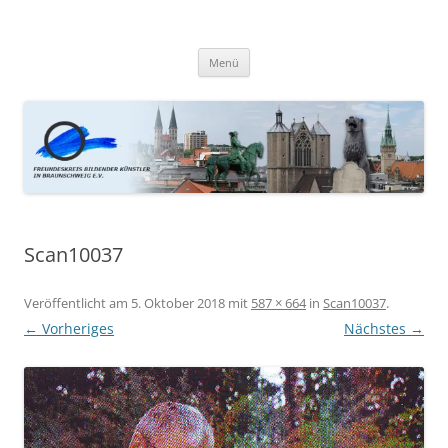
Zum
Inhalt
Kunstfreunde Braunschweig
springen
Menü
Scan10037
Veröffentlicht am
5. Oktober 2018
mit
587 × 664
in
Scan10037
.
← Vorheriges
Nächstes →