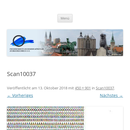
Zum
Inhalt
Kunstfreunde Braunschweig
springen
Menü
Scan10037
Veröffentlicht am
13. Oktober 2018
mit
450 × 901
in
Scan10037
.
← Vorheriges
Nächstes →