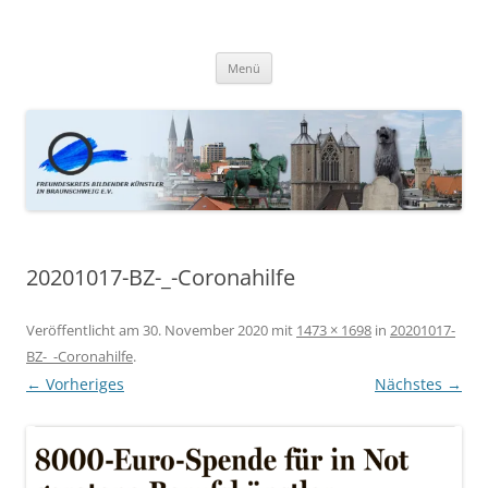
Zum
Inhalt
Kunstfreunde Braunschweig
springen
Menü
20201017-BZ-_-Coronahilfe
Veröffentlicht am
30. November 2020
mit
1473 × 1698
in
20201017-
BZ-_-Coronahilfe
.
← Vorheriges
Nächstes →