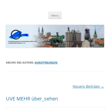
Zum
Inhalt
Kunstfreunde Braunschweig
springen
Menü
ARCHIV DES AUTORS:
KUNSTFREUNDIN
Beitragsnavigation
Neuere Beiträge
→
UVE MEHR über_sehen